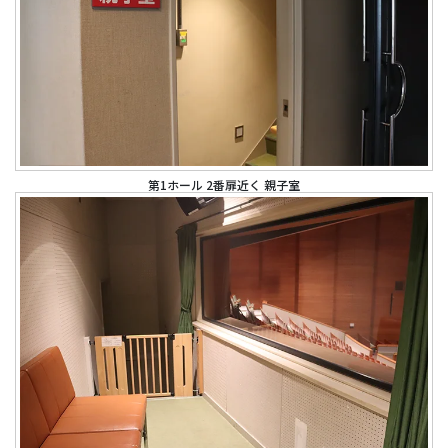
第1ホール 2番扉近く 親子室