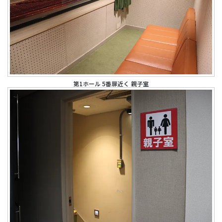
第1ホール 5番扉近く 親子室