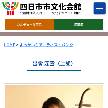
四日市市文化会館
公益財団法人四日市市文化まちづくり財団
カルチュール三浜
泗翠庵
HOME
>
よっかいちアーティストバンク
出會 深雪（二胡）