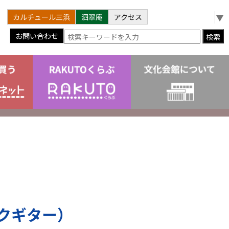
Select Language
▼
カルチュール三浜
泗翠庵
アクセス
お問い合わせ
検索
シックギター）